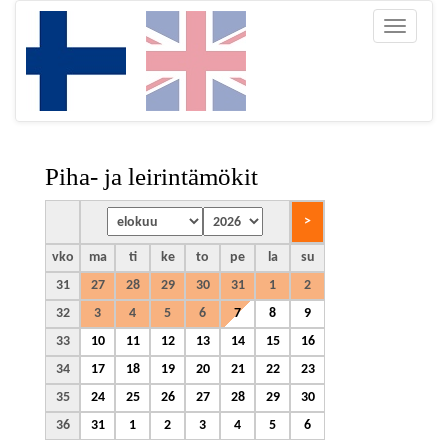
Toggle
navigatio
Piha- ja leirintämökit
vko
ma
ti
ke
to
pe
la
su
31
27
28
29
30
31
1
2
32
3
4
5
6
7
8
9
33
10
11
12
13
14
15
16
34
17
18
19
20
21
22
23
35
24
25
26
27
28
29
30
36
31
1
2
3
4
5
6