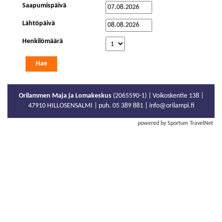
Saapumispäivä
Lähtöpäivä
Henkilömäärä
Orilammen Maja ja Lomakeskus
(2065590-1) | Voikoskentie 138 |
47910 HILLOSENSALMI | puh. 05 389 881 | info@orilampi.fi
powered by Sportum TravelNet