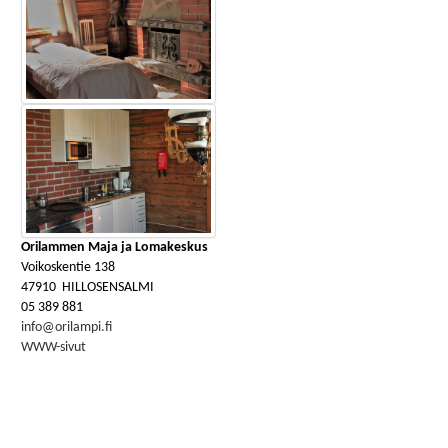
Orilammen Maja ja Lomakeskus
Voikoskentie 138
47910 HILLOSENSALMI
05 389 881
info@orilampi.fi
WWW-sivut