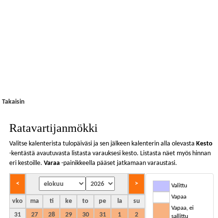
Takaisin
Ratavartijanmökki
Valitse kalenterista tulopäiväsi ja sen jälkeen kalenterin alla olevasta
Kesto
-kentästä avautuvasta listasta varauksesi kesto. Listasta näet myös hinnan
eri kestoille.
Varaa
-painikkeella pääset jatkamaan varaustasi.
Valittu
Vapaa
vko
ma
ti
ke
to
pe
la
su
Vapaa, ei
31
27
28
29
30
31
1
2
sallittu