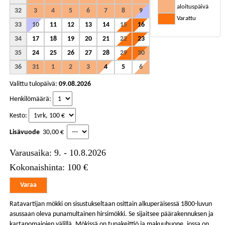
aloituspäivä
32
3
4
5
6
7
8
9
Varattu
33
10
11
12
13
14
15
16
34
17
18
19
20
21
22
23
35
24
25
26
27
28
29
30
36
31
1
2
3
4
5
6
Valittu tulopäivä:
09.08.2026
Henkilömäärä:
Kesto:
Lisävuode
30,00 €
Varausaika: 9. - 10.8.2026
Kokonaishinta: 100 €
Ratavartijan mökki on sisustukseltaan osittain alkuperäisessä 1800-luvun
asussaan oleva punamultainen hirsimökki. Se sijaitsee päärakennuksen ja
kartanomajojen välillä. Mökissä on tupakeittiö ja makuuhuone, jossa on