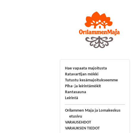
Hae vapaata majoitusta
Ratavartijan mökki
Tutustu kesämajoitukseemme
Piha- ja leirintämökit
Rantasauna
Leirintä
Orilammen Maja ja Lomakeskus
etusivu
VARAUSEHDOT
VARAUKSEN TIEDOT