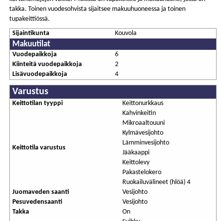
takka. Toinen vuodesohvista sijaitsee makuuhuoneessa ja toinen
tupakeittiössä.
Sijaintikunta
Kouvola
Makuutilat
Vuodepaikkoja
6
Kiinteitä vuodepaikkoja
2
Lisävuodepaikkoja
4
Varustus
Keittotilan tyyppi
Keittonurkkaus
Kahvinkeitin
Mikroaaltouuni
Kylmävesijohto
Lämminvesijohto
Keittotila varustus
Jääkaappi
Keittolevy
Pakastelokero
Ruokailuvälineet (hlöä) 4
Juomaveden saanti
Vesijohto
Pesuvedensaanti
Vesijohto
Takka
On