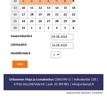
32
3
4
5
6
7
8
9
33
10
11
12
13
14
15
16
34
17
18
19
20
21
22
23
35
24
25
26
27
28
29
30
36
31
1
2
3
4
5
6
Saapumispäivä
Lähtöpäivä
Henkilömäärä
Orilammen Maja ja Lomakeskus
(2065590-1) | Voikoskentie 138 |
47910 HILLOSENSALMI | puh. 05 389 881 | info@orilampi.fi
powered by Sportum TravelNet