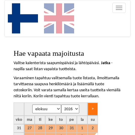
Toggle
navigatio
Hae vapaata majoitusta
Valitse kalenterista saapumispäiväsi ja lähtöpäiväsi.
Jatka
-
napilla saat listan vapaista tuotteista.
Varaaminen tapahtuu valitsemalla tuote listasta, ilmoittamalla
tarvittaessa saapuva henkilömäärä ja lisäämällä tuote
ostoskoriin. Voit varata samalla kertaa useita tuotteita viemällä
niitä koriin. Koriin vienti tapahtuu tuote kerrallaan.
vko
ma
ti
ke
to
pe
la
su
31
27
28
29
30
31
1
2